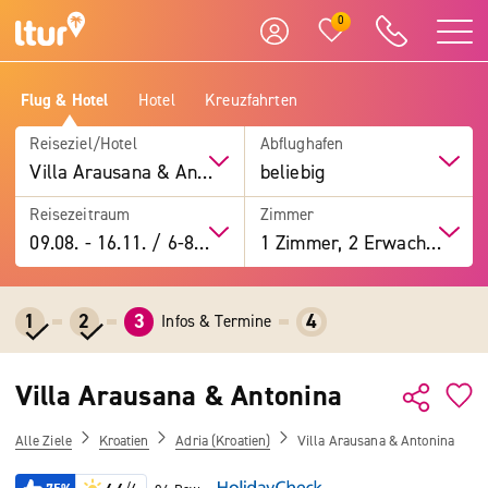
0
Flug & Hotel
Hotel
Kreuzfahrten
Reiseziel/Hotel
Abflughafen
Villa Arausana & Antonina
beliebig
Reisezeitraum
Zimmer
09.08.
-
16.11.
/
6-8 Tage
1 Zimmer, 2 Erwachsene
1
2
3
4
Infos & Termine
Villa Arausana & Antonina
Alle Ziele
Kroatien
Adria (Kroatien)
Villa Arausana & Antonina