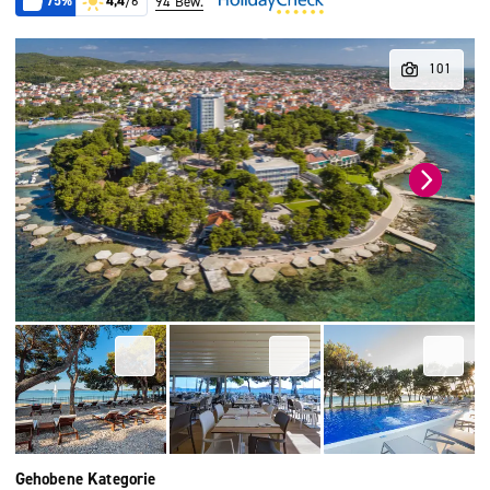
75%
4,4
/6
94 Bew.
Gehobene Kategorie