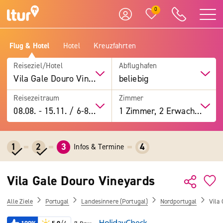
0
Flug & Hotel
Hotel
Kreuzfahrten
Reiseziel/Hotel
Abflughafen
Vila Gale Douro Vineyards
beliebig
Reisezeitraum
Zimmer
08.08.
-
15.11.
/
6-8 Tage
1 Zimmer, 2 Erwachsene
1
2
3
4
Infos & Termine
Vila Gale Douro Vineyards
Alle Ziele
Portugal
Landesinnere (Portugal)
Nordportugal
Vila