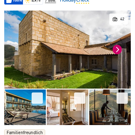
100%
5,9
/6
7 Bew.
Familienfreundlich