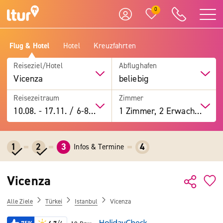
0
Flug & Hotel
Hotel
Kreuzfahrten
Reiseziel/Hotel
Abflughafen
Vicenza
beliebig
Reisezeitraum
Zimmer
10.08.
-
17.11.
/
6-8 Tage
1 Zimmer, 2 Erwachsene
1
2
3
4
Infos & Termine
Vicenza
Alle Ziele
Türkei
Istanbul
Vicenza