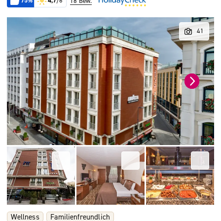
75%
4,7
/6
18 Bew.
Wellness
Familienfreundlich