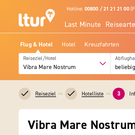
Hotline:
00800 / 21 21 21 00
(F
Last Minute
Reiseart
Flug & Hotel
Hotel
Kreuzfahrten
Reiseziel/Hotel
Abflugha
Vibra Mare Nostrum
beliebi
3
In
Reiseziel
Hotelliste
Vibra Mare Nostru