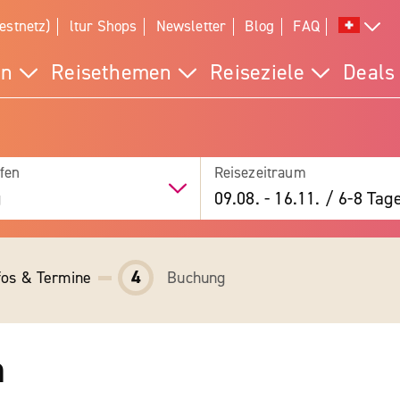
estnetz)
ltur Shops
Newsletter
Blog
FAQ
en
Reisethemen
Reiseziele
Deals
fen
Reisezeitraum
g
09.08.
-
16.11.
/
6-8 Tag
4
fos & Termine
Buchung
m