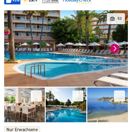
95%
5,4
/6
1720 Bew.
Nur Erwachsene