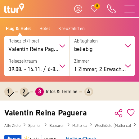
0
Flug & Hotel
Hotel
Kreuzfahrten
Reiseziel/Hotel
Abflughafen
Valentin Reina Paguera
beliebig
Reisezeitraum
Zimmer
09.08.
-
16.11.
/
6-8 Tage
1 Zimmer, 2 Erwachsene
1
2
3
4
Infos & Termine
Valentin Reina Paguera
Alle Ziele
Spanien
Balearen
Mallorca
Westküste (Mallorca)