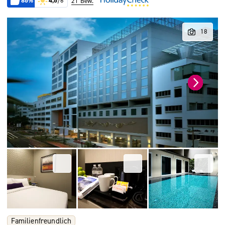
86%
4,6
/6
21 Bew.
Familienfreundlich