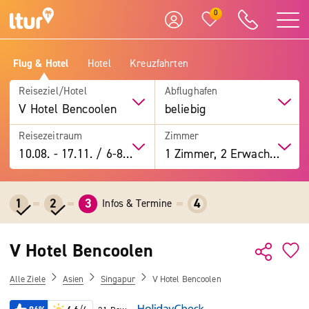
0
Flug & Hotel
Hotel
Kreuzfahrten
Reiseziel/Hotel
Abflughafen
V Hotel Bencoolen
beliebig
Reisezeitraum
Zimmer
10.08.
-
17.11.
/
6-8 Tage
1 Zimmer, 2 Erwachsene
1
2
3
4
Infos & Termine
V Hotel Bencoolen
Alle Ziele
Asien
Singapur
V Hotel Bencoolen