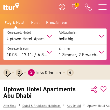
0
Flug & Hotel
Hotel
Kreuzfahrten
Reiseziel/Hotel
Abflughafen
Uptown Hotel Apartments Abu Dhabi
beliebig
Reisezeitraum
Zimmer
10.08.
-
17.11.
/
6-8 Tage
1 Zimmer, 2 Erwachsene
1
2
3
4
Infos & Termine
Uptown Hotel Apartments
Abu Dhabi
Alle Ziele
Dubai & Arabische Halbinsel
Abu Dhabi
Uptown Hotel Ap