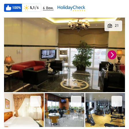
100%
5,1
/6
6 Bew.