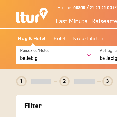
Hotline:
00800 / 21 21 21 00
(F
Last Minute
Reiseart
Flug & Hotel
Hotel
Kreuzfahrten
Reiseziel/Hotel
Abflugha
beliebig
beliebi
1
2
3
Filter