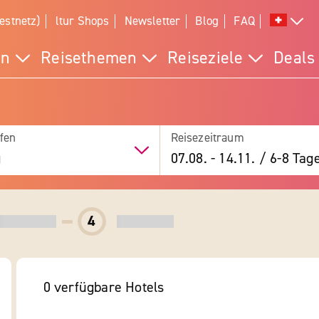
estnetz)
ltur Shops
Newsletter
Blog
FAQ
en
Reisethemen
Reiseziele
Deals
fen
Reisezeitraum
g
07.08.
-
14.11.
/
6-8 Tag
4
0
verfügbare
Hotels