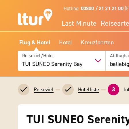
Hotline:
00800 / 21 21 21 00
(F
Last Minute
Reiseart
Flug & Hotel
Hotel
Kreuzfahrten
Reiseziel/Hotel
Abflugha
TUI SUNEO Serenity Bay
beliebi
3
In
Reiseziel
Hotelliste
TUI SUNEO Serenit