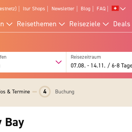
estnetz)
ltur Shops
Newsletter
Blog
FAQ
en
Reisethemen
Reiseziele
Deals
fen
Reisezeitraum
g
07.08.
-
14.11.
/
6-8 Tag
4
fos & Termine
Buchung
y Bay