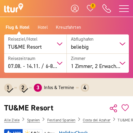
0
Flug & Hotel
Hotel
Kreuzfahrten
Reiseziel/Hotel
Abflughafen
TU&ME Resort
beliebig
Reisezeitraum
Zimmer
07.08.
-
14.11.
/
6-8 Tage
1 Zimmer, 2 Erwachsene
1
2
3
4
Infos & Termine
TU&ME Resort
Alle Ziele
Spanien
Festland Spanien
Costa del Azahar
TU&ME R