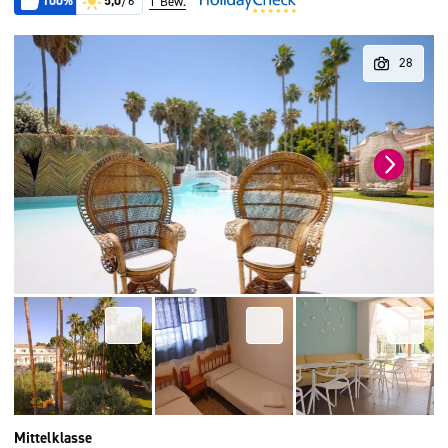
100%
5,0
/6
1 Bew.
Mittelklasse