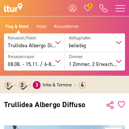
0
Flug & Hotel
Hotel
Kreuzfahrten
Reiseziel/Hotel
Abflughafen
Trullidea Albergo Diffuso
beliebig
Reisezeitraum
Zimmer
08.08.
-
15.11.
/
6-8 Tage
1 Zimmer, 2 Erwachsene
1
2
3
4
Infos & Termine
Trullidea Albergo Diffuso