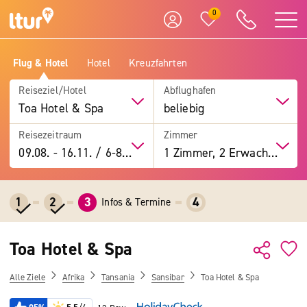
0
Flug & Hotel
Hotel
Kreuzfahrten
Reiseziel/Hotel
Abflughafen
Toa Hotel & Spa
beliebig
Reisezeitraum
Zimmer
09.08.
-
16.11.
/
6-8 Tage
1 Zimmer, 2 Erwachsene
1
2
3
4
Infos & Termine
Toa Hotel & Spa
Alle Ziele
Afrika
Tansania
Sansibar
Toa Hotel & Spa