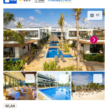
95%
5,5
/6
12 Bew.
WLAN