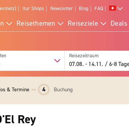
estnetz)
ltur Shops
Newsletter
Blog
FAQ
en
Reisethemen
Reiseziele
Deals
fen
Reisezeitraum
g
07.08.
-
14.11.
/
6-8 Tag
4
fos & Termine
Buchung
D'El Rey