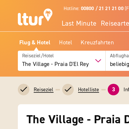
Hotline:
00800 / 21 21 21 00
(F
Last Minute
Reiseart
Flug & Hotel
Hotel
Kreuzfahrten
Reiseziel/Hotel
Abflugha
The Village - Praia D'El Rey
beliebi
3
In
Reiseziel
Hotelliste
The Village - Praia 