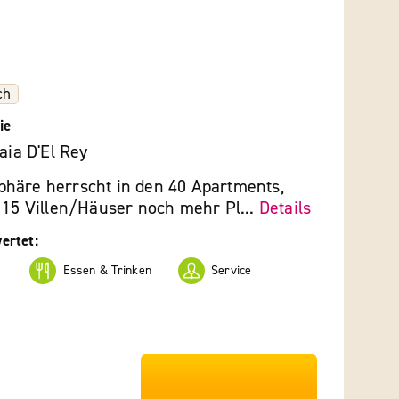
ch
ie
aia D'El Rey
häre herrscht in den 40 Apartments,
 15 Villen/Häuser noch mehr Pl...
Details
ertet:
Essen & Trinken
Service
***************