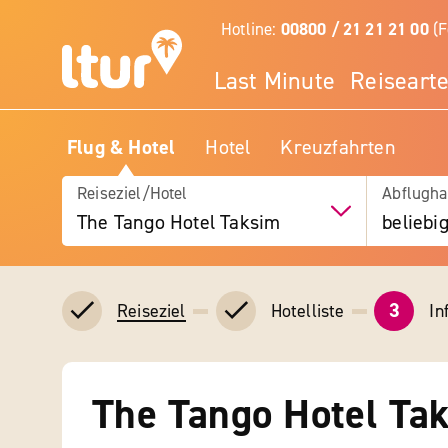
Hotline:
00800 / 21 21 21 00
(F
Last Minute
Reiseart
Flug & Hotel
Hotel
Kreuzfahrten
Reiseziel/Hotel
Abflugha
The Tango Hotel Taksim
beliebi
3
Hotelliste
In
Reiseziel
The Tango Hotel Ta