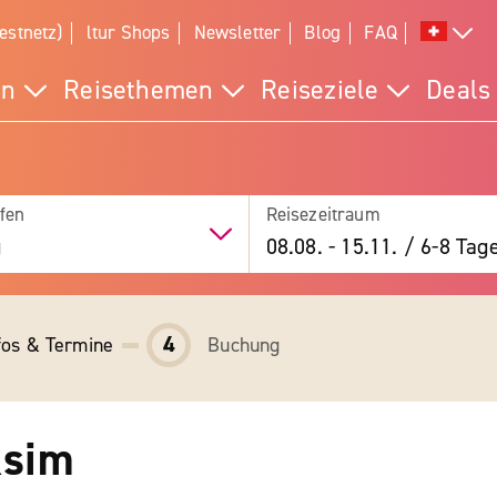
estnetz)
ltur Shops
Newsletter
Blog
FAQ
en
Reisethemen
Reiseziele
Deals
fen
Reisezeitraum
g
08.08.
-
15.11.
/
6-8 Tag
4
fos & Termine
Buchung
ksim