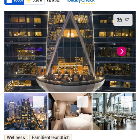
100%
5,8
/6
80 Bew.
Wellness
Familienfreundlich