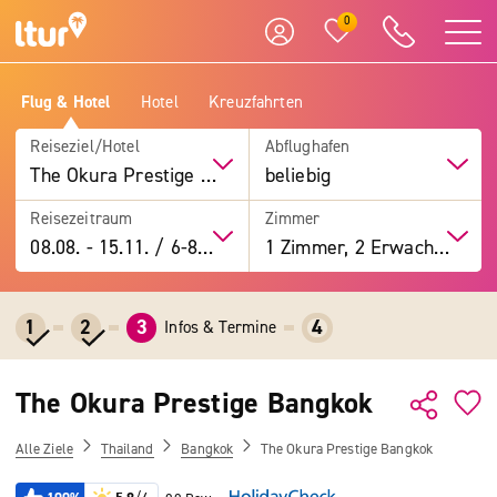
0
Flug & Hotel
Hotel
Kreuzfahrten
Reiseziel/Hotel
Abflughafen
The Okura Prestige Bangkok
beliebig
Reisezeitraum
Zimmer
08.08.
-
15.11.
/
6-8 Tage
1 Zimmer, 2 Erwachsene
1
2
3
4
Infos & Termine
The Okura Prestige Bangkok
Alle Ziele
Thailand
Bangkok
The Okura Prestige Bangkok