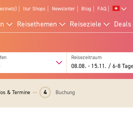
estnetz)
ltur Shops
Newsletter
Blog
FAQ
en
Reisethemen
Reiseziele
Deals
fen
Reisezeitraum
g
08.08.
-
15.11.
/
6-8 Tag
4
fos & Termine
Buchung
b