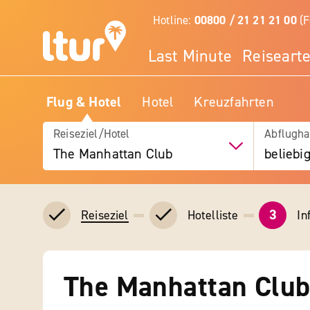
Hotline:
00800 / 21 21 21 00
(F
Last Minute
Reiseart
Flug & Hotel
Hotel
Kreuzfahrten
Reiseziel/Hotel
Abflugha
The Manhattan Club
beliebi
3
Hotelliste
In
Reiseziel
The Manhattan Clu