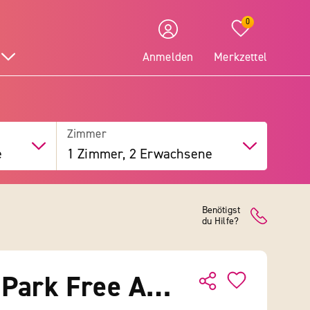
0
Anmelden
Merkzettel
Zimmer
e
1 Zimmer, 2 Erwachsene
Benötigst
du Hilfe?
The Land of Legends Kingdom Hotel – Theme Park Free Access