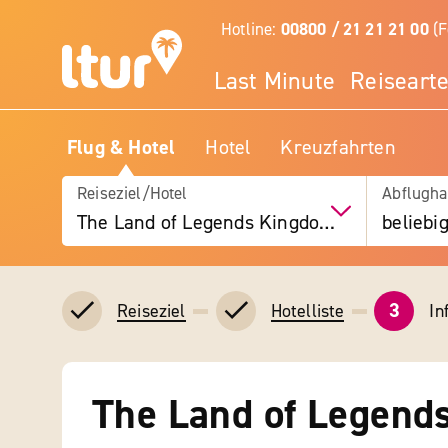
Hotline:
00800 / 21 21 21 00
(F
Last Minute
Reiseart
Flug & Hotel
Hotel
Kreuzfahrten
Reiseziel/Hotel
Abflugha
The Land of Legends Kingdom Hotel – Theme Park Free Access
beliebi
3
In
Reiseziel
Hotelliste