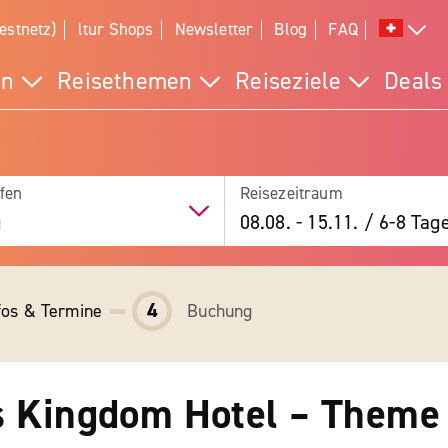
estnetz)
ltur Shops
Newsletter
Blog
FAQ
en
Reisethemen
Reiseziele
Deals
fen
Reisezeitraum
g
08.08.
-
15.11.
/
6-8 Tag
4
fos & Termine
Buchung