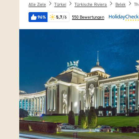
Alle Ziele
Türkei
Türkische Riviera
Belek
Th
96%
5,7
/6
550 Bewertungen