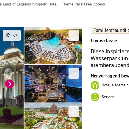
e Land of Legends Kingdom Hotel – Theme Park Free Access
Familienfreundli
Luxusklasse
Diese inspirier
Wasserpark un
atemberaubende
Hervorragend bew
Hotel allgemein
Service