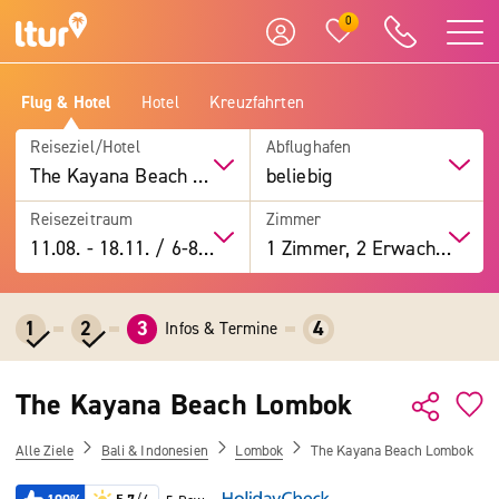
0
Flug & Hotel
Hotel
Kreuzfahrten
Reiseziel/Hotel
Abflughafen
The Kayana Beach Lombok
beliebig
Reisezeitraum
Zimmer
11.08.
-
18.11.
/
6-8 Tage
1 Zimmer, 2 Erwachsene
1
2
3
4
Infos & Termine
The Kayana Beach Lombok
Alle Ziele
Bali & Indonesien
Lombok
The Kayana Beach Lombok