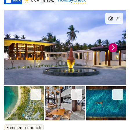
100%
5,7
/6
5 Bew.
Familienfreundlich