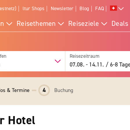
estnetz)
ltur Shops
Newsletter
Blog
FAQ
en
Reisethemen
Reiseziele
Deals
fen
Reisezeitraum
g
07.08.
-
14.11.
/
6-8 Tag
4
fos & Termine
Buchung
r Hotel