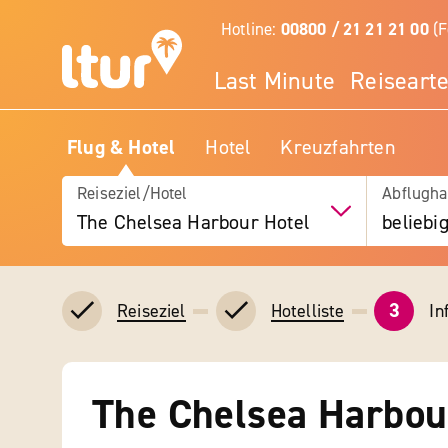
Hotline:
00800 / 21 21 21 00
(F
Last Minute
Reiseart
Flug & Hotel
Hotel
Kreuzfahrten
Reiseziel/Hotel
Abflugha
The Chelsea Harbour Hotel
beliebi
3
In
Reiseziel
Hotelliste
The Chelsea Harbou