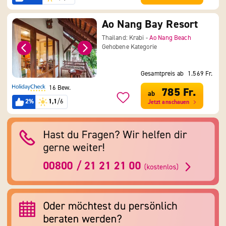
Ao Nang Bay Resort
Thailand: Krabi -
Ao Nang Beach
Gehobene Kategorie
Gesamtpreis ab
1.569 Fr.
16 Bew.
785 Fr.
ab
2%
1,1
/6
Jetzt anschauen