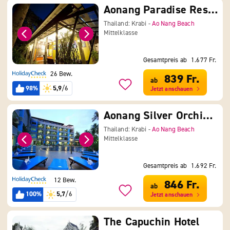
Aonang Paradise Resort-Krabi
Thailand: Krabi -
Ao Nang Beach
Mittelklasse
Gesamtpreis ab
1.677 Fr.
26 Bew.
839 Fr.
ab
98%
5,9
/6
Jetzt anschauen
Aonang Silver Orchid Resort
Thailand: Krabi -
Ao Nang Beach
Mittelklasse
Gesamtpreis ab
1.692 Fr.
12 Bew.
846 Fr.
ab
100%
5,7
/6
Jetzt anschauen
The Capuchin Hotel