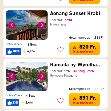
Jetzt anschauen
Aonang Sunset Krabi
Thailand -
Krabi
Mittelklasse
Gesamtpreis ab
1.638 Fr.
6 Bew.
820 Fr.
ab
100%
4,8
/6
Jetzt anschauen
Ramada by Wyndham Aonang Krabi
Thailand: Krabi -
Ao Nang Beach
Gehobene Kategorie
Gesamtpreis ab
1.661 Fr.
4 Bew.
831 Fr.
ab
23%
2,4
/6
Jetzt anschauen