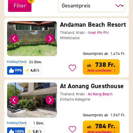
Filter
Andaman Beach Resort
Thailand: Krabi -
Insel Phi Phi
Mittelklasse
Gesamtpreis ab
1.474 Fr.
24 Bew.
738 Fr.
ab
99%
4,0
/6
Jetzt anschauen
At Aonang Guesthouse
Thailand: Krabi -
Ao Nang Beach
Einfache Kategorie
Gesamtpreis ab
1.567 Fr.
1 Bew.
784 Fr.
ab
100%
5,8
/6
Jetzt anschauen