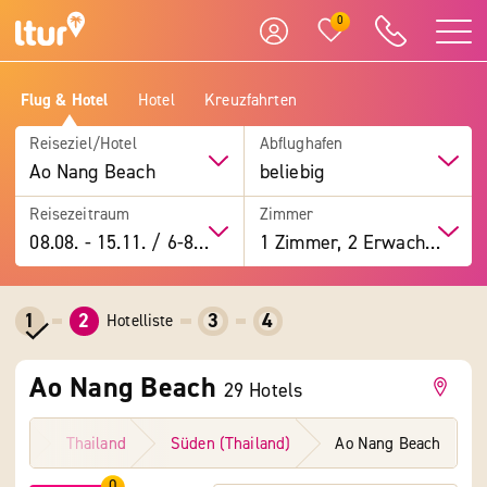
0
Flug & Hotel
Hotel
Kreuzfahrten
Reiseziel/Hotel
Abflughafen
Ao Nang Beach
beliebig
Reisezeitraum
Zimmer
08.08.
-
15.11.
/
6-8 Tage
1 Zimmer, 2 Erwachsene
1
2
3
4
Hotelliste
Ao Nang Beach
29
Hotels
iele
Thailand
Süden (Thailand)
Ao Nang Beach
0