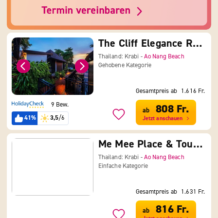
The Cliff Elegance Resort
Thailand: Krabi -
Ao Nang Beach
Gehobene Kategorie
Gesamtpreis ab
1.616 Fr.
9 Bew.
808 Fr.
ab
41%
3,5
/6
Jetzt anschauen
Me Mee Place & Tour Krabi
Thailand: Krabi -
Ao Nang Beach
Einfache Kategorie
Gesamtpreis ab
1.631 Fr.
816 Fr.
ab