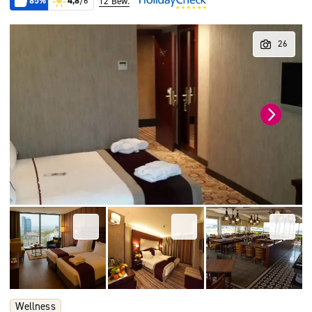
85%
4,8
/6
12 Bew.
Wellness