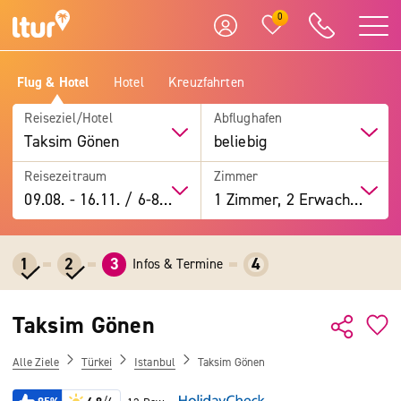
0
Flug & Hotel
Hotel
Kreuzfahrten
Reiseziel/Hotel
Abflughafen
Taksim Gönen
beliebig
Reisezeitraum
Zimmer
09.08.
-
16.11.
/
6-8 Tage
1 Zimmer, 2 Erwachsene
1
2
3
4
Infos & Termine
Taksim Gönen
Alle Ziele
Türkei
Istanbul
Taksim Gönen