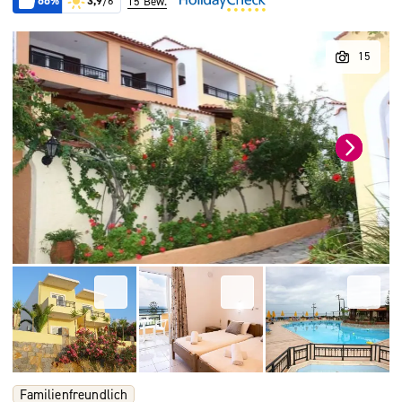
66%
3,9
/6
15 Bew.
Familienfreundlich