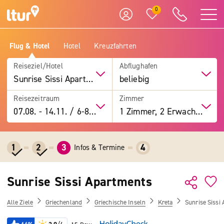
0
Flug & Hotel
Hotel
Kreuzfahrten
Reiseziel/Hotel
Abflughafen
Sunrise Sissi Apartments
beliebig
Reisezeitraum
Zimmer
07.08.
-
14.11.
/
6-8 Tage
1 Zimmer, 2 Erwachsene
1
2
3
4
Infos & Termine
Sunrise Sissi Apartments
Alle Ziele
Griechenland
Griechische Inseln
Kreta
Sunrise Sissi