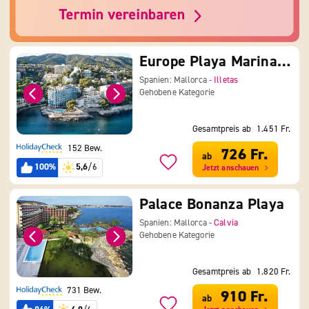
Europe Playa Marina – Adults Only
Spanien: Mallorca -
Illetas
Gehobene Kategorie
Gesamtpreis ab
1.451 Fr.
152 Bew.
726 Fr.
ab
100%
5,6
/6
Jetzt anschauen
Palace Bonanza Playa
Spanien: Mallorca -
Calvia
Gehobene Kategorie
Gesamtpreis ab
1.820 Fr.
731 Bew.
910 Fr.
ab