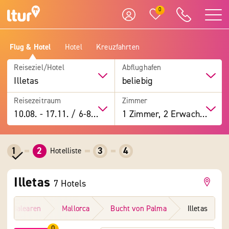
0
Flug & Hotel
Hotel
Kreuzfahrten
Reiseziel/Hotel
Abflughafen
Illetas
beliebig
Reisezeitraum
Zimmer
10.08.
-
17.11.
/
6-8 Tage
1 Zimmer, 2 Erwachsene
1
2
3
4
Hotelliste
Illetas
7
Hotels
Balearen
Mallorca
Bucht von Palma
Illetas
0