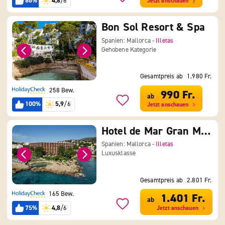
86%
4,8
/6
Jetzt anschauen
Bon Sol Resort & Spa
Spanien: Mallorca -
Illetas
Gehobene Kategorie
Gesamtpreis ab
1.980 Fr.
258 Bew.
990 Fr.
ab
100%
5,9
/6
Jetzt anschauen
Hotel de Mar Gran Melia
Spanien: Mallorca -
Illetas
Luxusklasse
Gesamtpreis ab
2.801 Fr.
165 Bew.
1.401 Fr.
ab
75%
4,8
/6
Jetzt anschauen