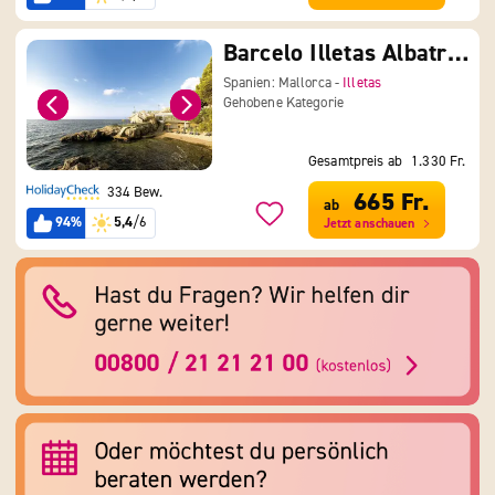
Barcelo Illetas Albatros
Spanien: Mallorca -
Illetas
Gehobene Kategorie
Gesamtpreis ab
1.330 Fr.
334 Bew.
665 Fr.
ab
94%
5,4
/6
Jetzt anschauen