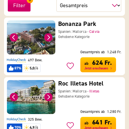
Filter
Bonanza Park
Spanien: Mallorca -
Calvia
Gehobene Kategorie
Gesamtpreis ab
1.248 Fr.
497 Bew.
624 Fr.
ab
87%
5,0
/6
Jetzt anschauen
Roc Illetas Hotel
Spanien: Mallorca -
Illetas
Gehobene Kategorie
Gesamtpreis ab
1.280 Fr.
325 Bew.
641 Fr.
ab
70%
4,9
/6
Jetzt anschauen