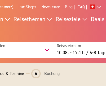
estnetz)
ltur Shops
Newsletter
Blog
FAQ
en
Reisethemen
Reiseziele
Deals
fen
Reisezeitraum
g
10.08.
-
17.11.
/
6-8 Tag
4
fos & Termine
Buchung