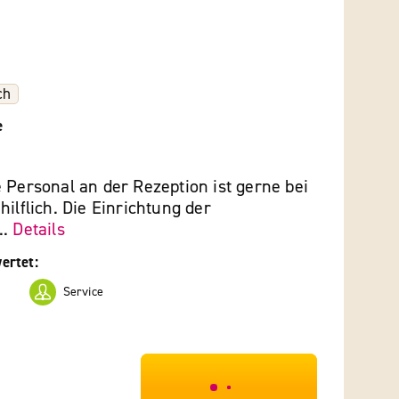
ch
e
 Personal an der Rezeption ist gerne bei
hilflich. Die Einrichtung der
..
Details
ertet:
Service
***************