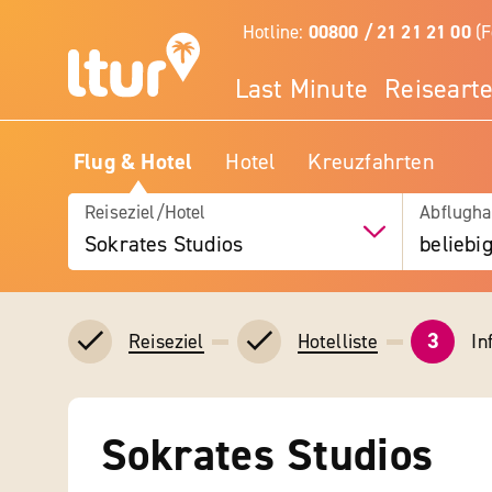
Hotline:
00800 / 21 21 21 00
(F
Last Minute
Reiseart
Flug & Hotel
Hotel
Kreuzfahrten
Reiseziel/Hotel
Abflugha
Sokrates Studios
beliebi
3
In
Reiseziel
Hotelliste
Sokrates Studios