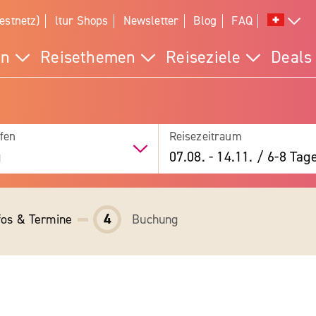
estnetz)
ltur Shops
Newsletter
Blog
FAQ
en
Reisethemen
Reiseziele
Deals
fen
Reisezeitraum
g
07.08.
-
14.11.
/
6-8 Tag
4
fos & Termine
Buchung