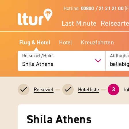
Hotline:
00800 / 21 21 21 00
(F
Last Minute
Reiseart
Flug & Hotel
Hotel
Kreuzfahrten
Reiseziel/Hotel
Abflugha
Shila Athens
beliebi
3
In
Reiseziel
Hotelliste
Shila Athens