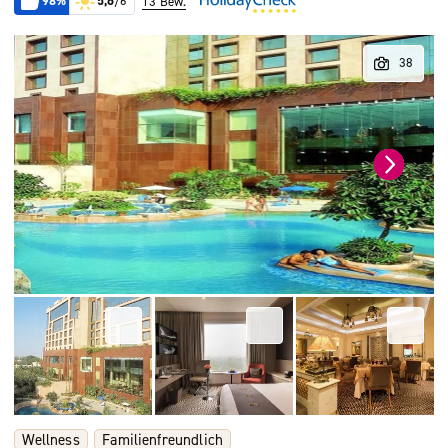
98%
5,6
/6
13 Bew.
Wellness
Familienfreundlich