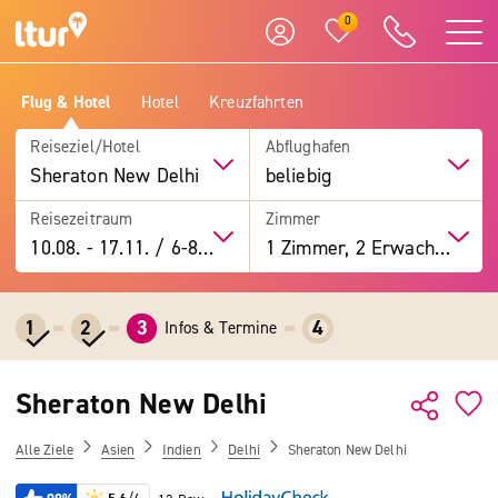
0
Flug & Hotel
Hotel
Kreuzfahrten
Reiseziel/Hotel
Abflughafen
Sheraton New Delhi
beliebig
Reisezeitraum
Zimmer
10.08.
-
17.11.
/
6-8 Tage
1 Zimmer, 2 Erwachsene
1
2
3
4
Infos & Termine
Sheraton New Delhi
Alle Ziele
Asien
Indien
Delhi
Sheraton New Delhi