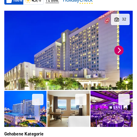
100%
4,3
/6
14 Bew.
Gehobene Kategorie