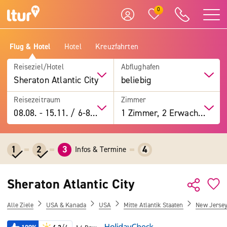
0
Flug & Hotel
Hotel
Kreuzfahrten
Reiseziel/Hotel
Abflughafen
Sheraton Atlantic City
beliebig
Reisezeitraum
Zimmer
08.08.
-
15.11.
/
6-8 Tage
1 Zimmer, 2 Erwachsene
1
2
3
4
Infos & Termine
Sheraton Atlantic City
Alle Ziele
USA & Kanada
USA
Mitte Atlantik Staaten
New Jerse