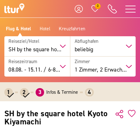
0
Flug & Hotel
Hotel
Kreuzfahrten
Reiseziel/Hotel
Abflughafen
SH by the square hotel Kyoto Kiyamachi
beliebig
Reisezeitraum
Zimmer
08.08.
-
15.11.
/
6-8 Tage
1 Zimmer, 2 Erwachsene
1
2
3
4
Infos & Termine
SH by the square hotel Kyoto
Kiyamachi