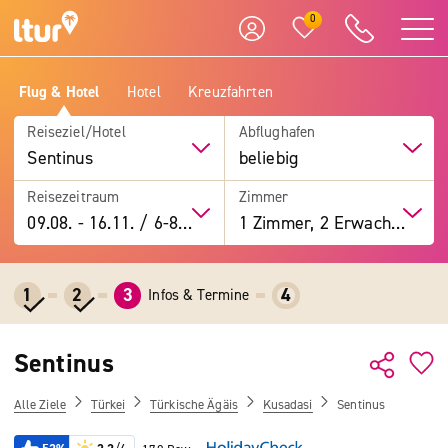
0
Flug & Hotel
Hotel
Kreuzfahrten
Reiseziel/Hotel
Abflughafen
Sentinus
beliebig
Reisezeitraum
Zimmer
09.08.
-
16.11.
/
6-8 Tage
1 Zimmer, 2 Erwachsene
1
2
3
4
Infos & Termine
Sentinus
Alle Ziele
Türkei
Türkische Ägäis
Kusadasi
Sentinus