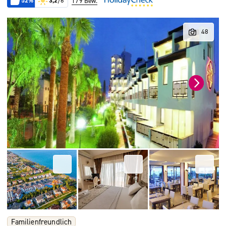
52%
3,2
/6
179 Bew.
Familienfreundlich