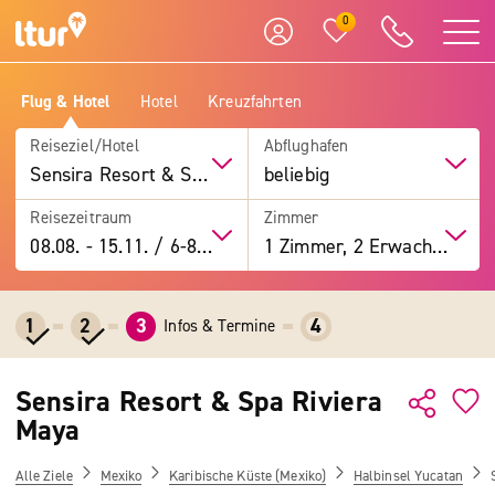
0
Flug & Hotel
Hotel
Kreuzfahrten
Reiseziel/Hotel
Abflughafen
Sensira Resort & Spa Riviera Maya
beliebig
Reisezeitraum
Zimmer
08.08.
-
15.11.
/
6-8 Tage
1 Zimmer, 2 Erwachsene
1
2
3
4
Infos & Termine
Sensira Resort & Spa Riviera
Maya
Alle Ziele
Mexiko
Karibische Küste (Mexiko)
Halbinsel Yucatan