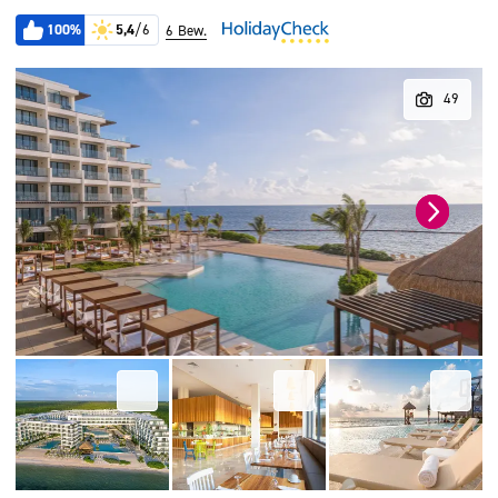
100%
5,4
/6
6 Bew.