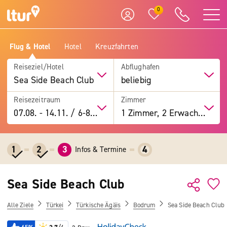
0
Flug & Hotel
Hotel
Kreuzfahrten
Reiseziel/Hotel
Abflughafen
Sea Side Beach Club
beliebig
Reisezeitraum
Zimmer
07.08.
-
14.11.
/
6-8 Tage
1 Zimmer, 2 Erwachsene
1
2
3
4
Infos & Termine
Sea Side Beach Club
Alle Ziele
Türkei
Türkische Ägäis
Bodrum
Sea Side Beach Club