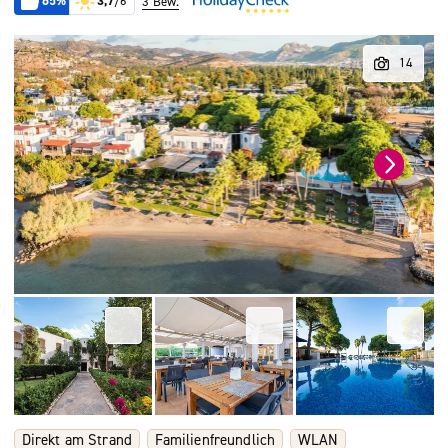
65%
3,7
/6
3 Bew.
Direkt am Strand
Familienfreundlich
WLAN