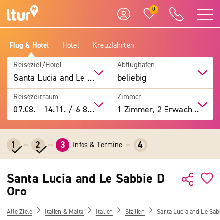
0
Flug & Hotel
Hotel
Kreuzfahrten
Reiseziel/Hotel
Abflughafen
Santa Lucia and Le Sabbie D Oro
beliebig
Reisezeitraum
Zimmer
07.08.
-
14.11.
/
6-8 Tage
1 Zimmer, 2 Erwachsene
1
2
3
4
Infos & Termine
Santa Lucia and Le Sabbie D
Oro
Alle Ziele
Italien & Malta
Italien
Sizilien
Santa Lucia and Le Sab