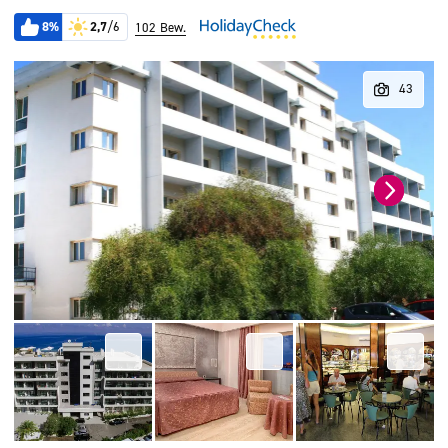
8%
2,7
/6
102 Bew.