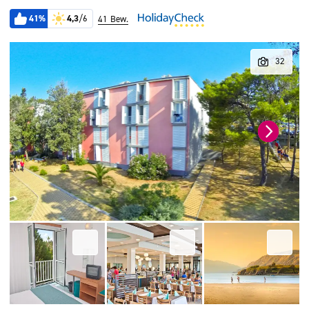
41%
4,3
/6
41 Bew.