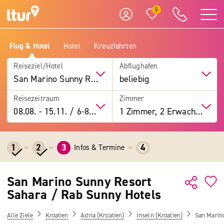
0
Flug & Hotel
Hotel
Kreuzfahrten
Reiseziel/Hotel
Abflughafen
San Marino Sunny Resort Sahara / Rab Sunny Hotels
beliebig
Reisezeitraum
Zimmer
08.08.
-
15.11.
/
6-8 Tage
1 Zimmer, 2 Erwachsene
1
2
3
4
Infos & Termine
San Marino Sunny Resort
Sahara / Rab Sunny Hotels
Alle Ziele
Kroatien
Adria (Kroatien)
Inseln (Kroatien)
San Marin