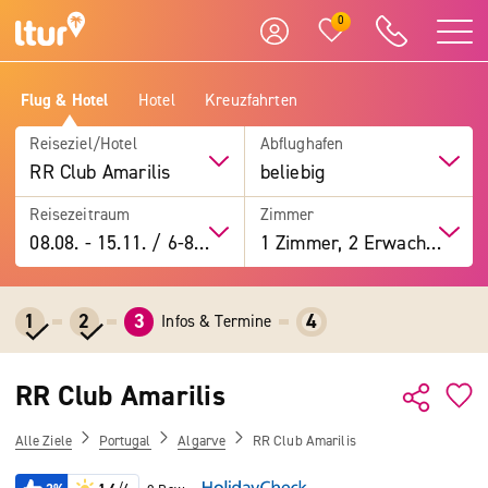
0
Flug & Hotel
Hotel
Kreuzfahrten
Reiseziel/Hotel
Abflughafen
RR Club Amarilis
beliebig
Reisezeitraum
Zimmer
08.08.
-
15.11.
/
6-8 Tage
1 Zimmer, 2 Erwachsene
1
2
3
4
Infos & Termine
RR Club Amarilis
Alle Ziele
Portugal
Algarve
RR Club Amarilis