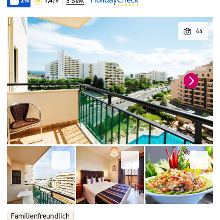
2%
1,4
/6
8 Bew.
Familienfreundlich