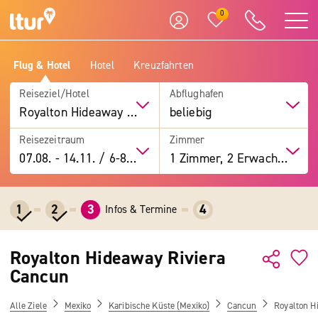
0
Flug & Hotel
Hotel
Kreuzfahrten
Reiseziel/Hotel
Abflughafen
Royalton Hideaway Riviera Cancun
beliebig
Reisezeitraum
Zimmer
07.08.
-
14.11.
/
6-8 Tage
1 Zimmer, 2 Erwachsene
1
2
3
4
Infos & Termine
Royalton Hideaway Riviera
Cancun
Alle Ziele
Mexiko
Karibische Küste (Mexiko)
Cancun
Royalton H