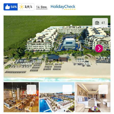
54%
3,9
/6
14 Bew.