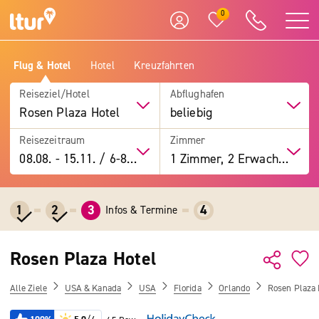
0
Flug & Hotel
Hotel
Kreuzfahrten
Reiseziel/Hotel
Abflughafen
Rosen Plaza Hotel
beliebig
Reisezeitraum
Zimmer
08.08.
-
15.11.
/
6-8 Tage
1 Zimmer, 2 Erwachsene
1
2
3
4
Infos & Termine
Rosen Plaza Hotel
Alle Ziele
USA & Kanada
USA
Florida
Orlando
Rosen Plaza 