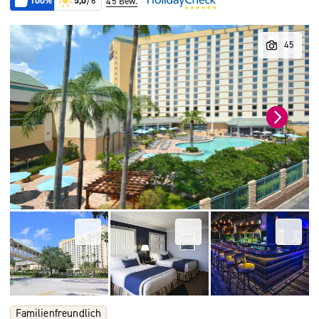
100%
5,0
/6
45 Bew.
Familienfreundlich