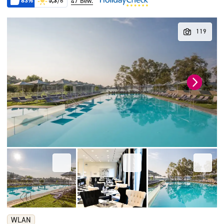
83%
5,3
/6
47 Bew.
WLAN