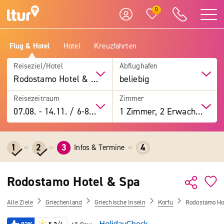
0
Flug & Hotel
Hotel
Kreuzfahrten
Reiseziel/Hotel
Abflughafen
Rodostamo Hotel & Spa
beliebig
Reisezeitraum
Zimmer
07.08.
-
14.11.
/
6-8 Tage
1 Zimmer, 2 Erwachsene
1
2
3
4
Infos & Termine
Rodostamo Hotel & Spa
Alle Ziele
Griechenland
Griechische Inseln
Korfu
Rodostamo Ho