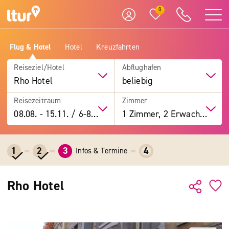
0
Flug & Hotel
Hotel
Kreuzfahrten
Reiseziel/Hotel
Abflughafen
Rho Hotel
beliebig
Reisezeitraum
Zimmer
08.08.
-
15.11.
/
6-8 Tage
1 Zimmer, 2 Erwachsene
1
2
3
4
Infos & Termine
Rho Hotel