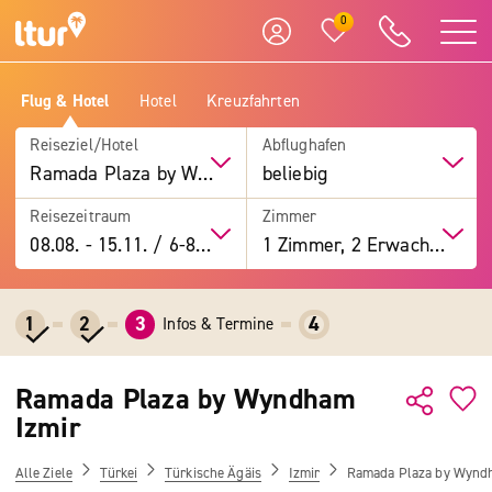
0
Flug & Hotel
Hotel
Kreuzfahrten
Reiseziel/Hotel
Abflughafen
Ramada Plaza by Wyndham Izmir
beliebig
Reisezeitraum
Zimmer
08.08.
-
15.11.
/
6-8 Tage
1 Zimmer, 2 Erwachsene
1
2
3
4
Infos & Termine
Ramada Plaza by Wyndham
Izmir
Alle Ziele
Türkei
Türkische Ägäis
Izmir
Ramada Plaza by Wynd