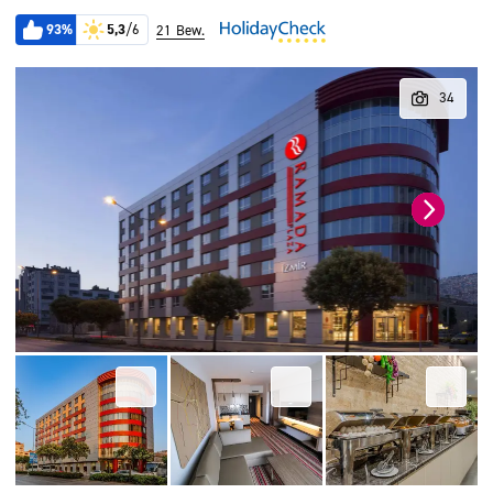
93%
5,3
/6
21 Bew.