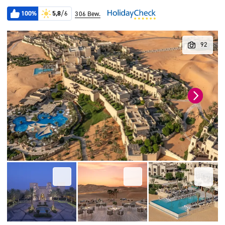
100%
5,8
/6
306 Bew.