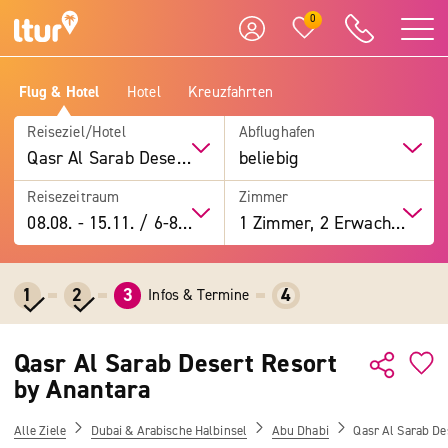
0
Flug & Hotel
Hotel
Kreuzfahrten
Reiseziel/Hotel
Abflughafen
Qasr Al Sarab Desert Resort by Anantara
beliebig
Reisezeitraum
Zimmer
08.08.
-
15.11.
/
6-8 Tage
1 Zimmer, 2 Erwachsene
1
2
3
4
Infos & Termine
Qasr Al Sarab Desert Resort
by Anantara
Alle Ziele
Dubai & Arabische Halbinsel
Abu Dhabi
Qasr Al Sarab De