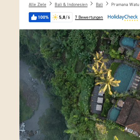
Alle Ziele
Bali & Indonesien
Bali
Pramana Watu
100%
5,8
/6
7 Bewertungen