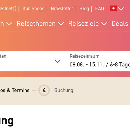
estnetz)
ltur Shops
Newsletter
Blog
FAQ
en
Reisethemen
Reiseziele
Deals
fen
Reisezeitraum
g
08.08.
-
15.11.
/
6-8 Tag
4
fos & Termine
Buchung
ung