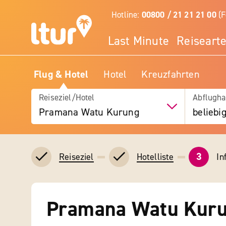
Hotline:
00800 / 21 21 21 00
(F
Last Minute
Reiseart
Flug & Hotel
Hotel
Kreuzfahrten
Reiseziel/Hotel
Abflugha
Pramana Watu Kurung
beliebi
3
In
Reiseziel
Hotelliste
Pramana Watu Kur