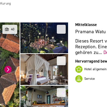
 Kurung
Mittelklasse
Pramana Watu
Dieses Resort 
Rezeption. Ein
gehören zu...
D
Hervorragend bew
Hotel allgemein
Service