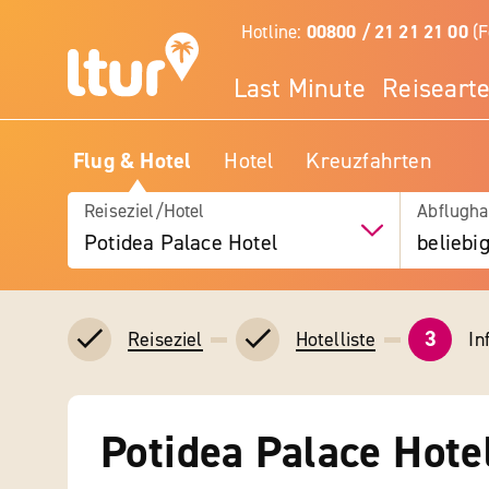
Hotline:
00800 / 21 21 21 00
(F
Last Minute
Reiseart
Flug & Hotel
Hotel
Kreuzfahrten
Reiseziel/Hotel
Abflugha
Potidea Palace Hotel
beliebi
3
In
Reiseziel
Hotelliste
Potidea Palace Hote