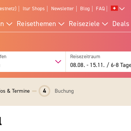
estnetz)
ltur Shops
Newsletter
Blog
FAQ
en
Reisethemen
Reiseziele
Deals
fen
Reisezeitraum
g
08.08.
-
15.11.
/
6-8 Tag
4
fos & Termine
Buchung
l