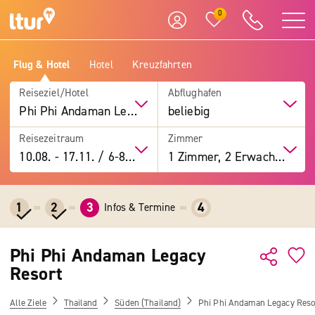
0
Flug & Hotel
Hotel
Kreuzfahrten
Reiseziel/Hotel
Abflughafen
Phi Phi Andaman Legacy Resort
beliebig
Reisezeitraum
Zimmer
10.08.
-
17.11.
/
6-8 Tage
1 Zimmer, 2 Erwachsene
1
2
3
4
Infos & Termine
Phi Phi Andaman Legacy
Resort
Alle Ziele
Thailand
Süden (Thailand)
Phi Phi Andaman Legacy Reso