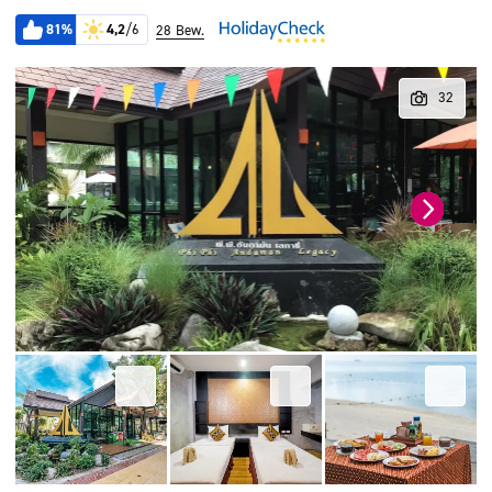
81%
4,2
/6
28 Bew.