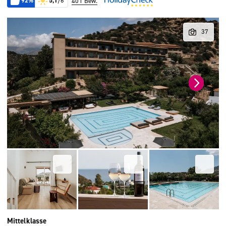
92%
5,1
/6
401 Bew.
Mittelklasse