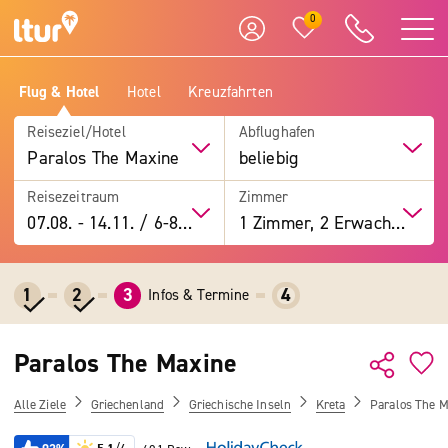
0
Flug & Hotel
Hotel
Kreuzfahrten
Reiseziel/Hotel
Abflughafen
Paralos The Maxine
beliebig
Reisezeitraum
Zimmer
07.08.
-
14.11.
/
6-8 Tage
1 Zimmer, 2 Erwachsene
1
2
3
4
Infos & Termine
Paralos The Maxine
Alle Ziele
Griechenland
Griechische Inseln
Kreta
Paralos The M