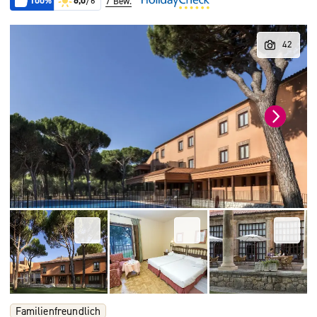
100%
6,0
/6
7 Bew.
Familienfreundlich