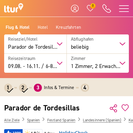
0
Flug & Hotel
Hotel
Kreuzfahrten
Reiseziel/Hotel
Abflughafen
Parador de Tordesillas
beliebig
Reisezeitraum
Zimmer
09.08.
-
16.11.
/
6-8 Tage
1 Zimmer, 2 Erwachsene
1
2
3
4
Infos & Termine
Parador de Tordesillas
Alle Ziele
Spanien
Festland Spanien
Landesinnere (Spanien)
Ka