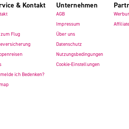
rvice & Kontakt
Unternehmen
Part
takt
AGB
Werbu
Q
Impressum
Affiliat
 zum Flug
Über uns
seversicherung
Datenschutz
ppenreisen
Nutzungsbedingungen
s
Cookie-Einstellungen
 melde ich Bedenken?
emap