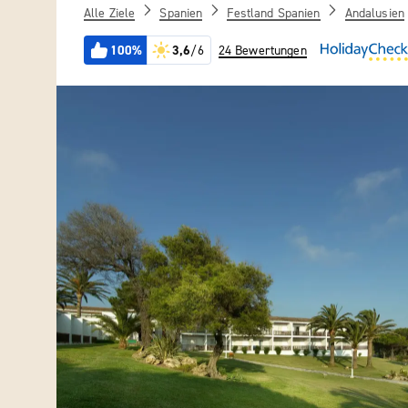
Alle Ziele
Spanien
Festland Spanien
Andalusien
100%
3,6
/6
24 Bewertungen