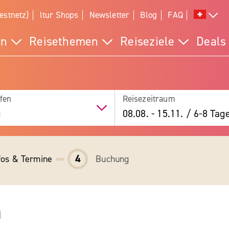
estnetz)
ltur Shops
Newsletter
Blog
FAQ
en
Reisethemen
Reiseziele
Deals
fen
Reisezeitraum
g
08.08.
-
15.11.
/
6-8 Tag
4
fos & Termine
Buchung
n