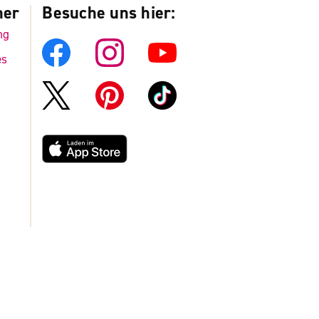
ner
Besuche uns hier:
ng
es