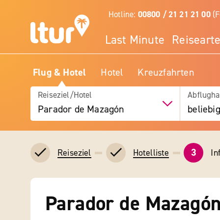
Hotline:
00800 / 21 21 21 00
(F
Last Minute
Reiseart
Flug & Hotel
Hotel
Kreuzfahrten
Reiseziel/Hotel
Abflugha
Parador de Mazagón
beliebi
3
In
Reiseziel
Hotelliste
Parador de Mazagó