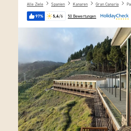
Alle Ziele
Spanien
Kanaren
Gran Canaria
Pa
97%
5,4
/6
50 Bewertungen