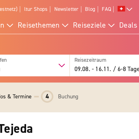
estnetz)
ltur Shops
Newsletter
Blog
FAQ
en
Reisethemen
Reiseziele
Deals
fen
Reisezeitraum
g
09.08.
-
16.11.
/
6-8 Tag
4
fos & Termine
Buchung
Tejeda