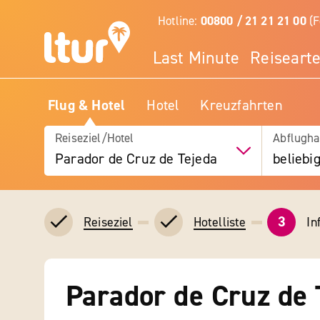
Hotline:
00800 / 21 21 21 00
(F
Last Minute
Reiseart
Flug & Hotel
Hotel
Kreuzfahrten
Reiseziel/Hotel
Abflugha
Parador de Cruz de Tejeda
beliebi
3
In
Reiseziel
Hotelliste
Parador de Cruz de 