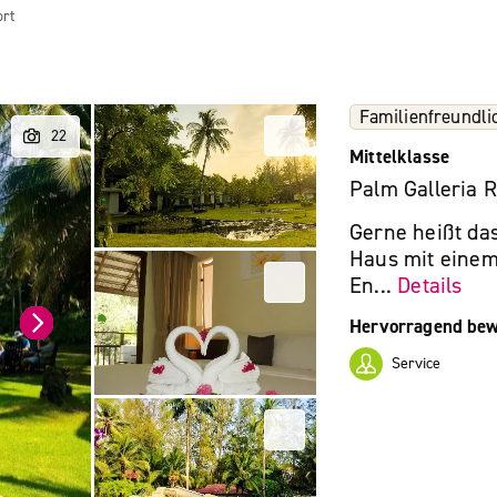
ort
Familienfreundli
Mittelklasse
Palm Galleria R
Gerne heißt das
Haus mit eine
En...
Details
Hervorragend bew
Service