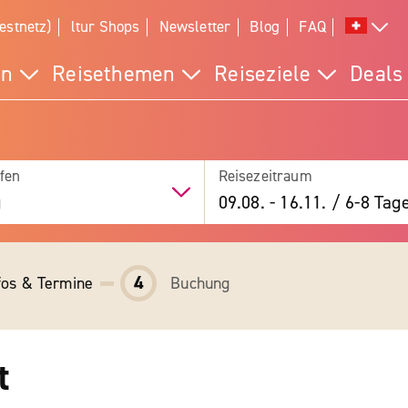
estnetz)
ltur Shops
Newsletter
Blog
FAQ
en
Reisethemen
Reiseziele
Deals
fen
Reisezeitraum
g
09.08.
-
16.11.
/
6-8 Tag
4
fos & Termine
Buchung
t