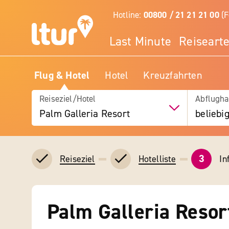
Hotline:
00800 / 21 21 21 00
(F
Last Minute
Reiseart
Flug & Hotel
Hotel
Kreuzfahrten
Reiseziel/Hotel
Abflugha
Palm Galleria Resort
beliebi
3
In
Reiseziel
Hotelliste
Palm Galleria Resor