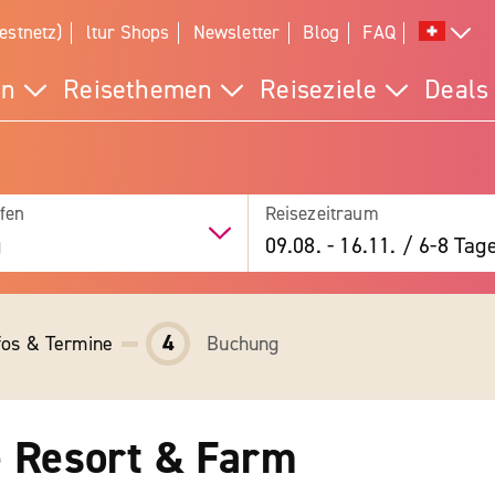
estnetz)
ltur Shops
Newsletter
Blog
FAQ
en
Reisethemen
Reiseziele
Deals
fen
Reisezeitraum
g
09.08.
-
16.11.
/
6-8 Tag
4
fos & Termine
Buchung
e Resort & Farm