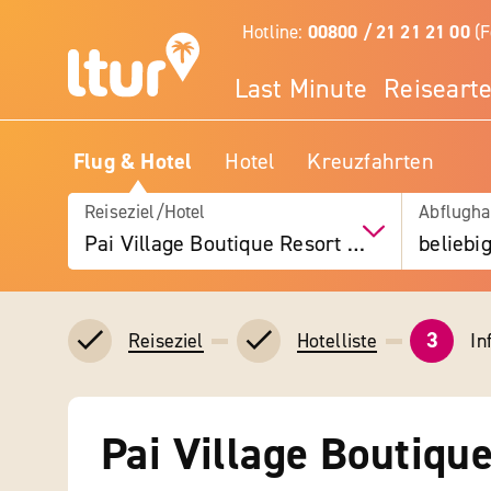
Hotline:
00800 / 21 21 21 00
(F
Last Minute
Reiseart
Flug & Hotel
Hotel
Kreuzfahrten
Reiseziel/Hotel
Abflugha
Pai Village Boutique Resort & Farm
beliebi
3
In
Reiseziel
Hotelliste
Pai Village Boutiqu