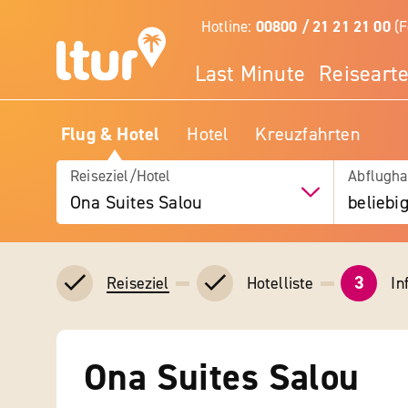
Hotline:
00800 / 21 21 21 00
(F
Last Minute
Reiseart
Flug & Hotel
Hotel
Kreuzfahrten
Reiseziel/Hotel
Abflugha
Ona Suites Salou
beliebi
3
Hotelliste
In
Reiseziel
Ona Suites Salou