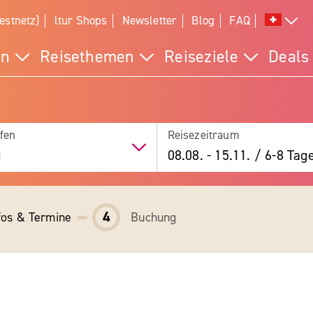
estnetz)
ltur Shops
Newsletter
Blog
FAQ
en
Reisethemen
Reiseziele
Deals
fen
Reisezeitraum
g
08.08.
-
15.11.
/
6-8 Tag
4
fos & Termine
Buchung